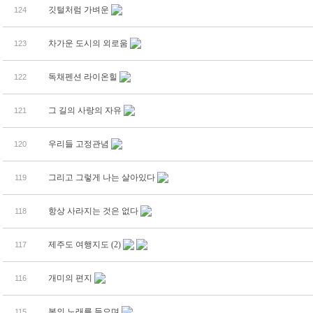
깃털처럼 가벼운
124
차가운 도시의 외로움
123
독채펜션 라이온힐
122
그 길의 사랑의 자유
121
우리들 고정관념
120
그리고 그렇게 나는 살아있다
119
항상 사라지는 것은 없다
118
제주도 여행지도
(2)
117
개미의 편지
116
봄의 노래를 들으며
115