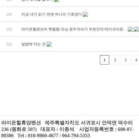
지금 내가 읽기 전엔 하나의 기호였다
114
라이온힐펜션의 특별함-모닝 원두커피가 무료인데 테이크아웃…
113
달밤에 익는 것
112
1
2
3
4
라이온힐휴양펜션 제주특별자치도 서귀포시 안덕면 덕수리
236 (평화로 507) 대표자 : 이종석 사업자등록번호 : 680-07-
00386 Tel : 010-9860-4677 / 064-794-5353