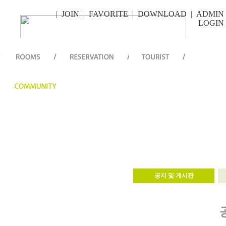
|
JOIN
|
FAVORITE
|
DOWNLOAD
|
ADMIN
LOGIN
공지 및 게시판