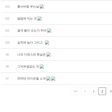
황사바람 부는날
103
달밤에 익는 것
102
결국 봄이 오는가 하여
101
길위에 눕다 그리고..
100
나의 다정스런 햇살은
99
그저부질없는 짓
98
2018년 라이온힐 소개
97
<<
<
1
2
3