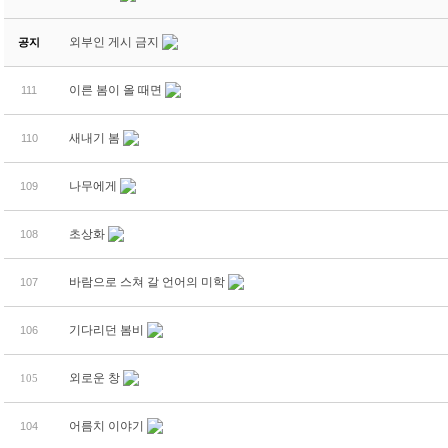
외부인 게시 금지
공지
이른 봄이 올 때면
111
새내기 봄
110
나무에게
109
초상화
108
바람으로 스쳐 갈 언어의 미학
107
기다리던 봄비
106
외로운 창
105
어름치 이야기
104