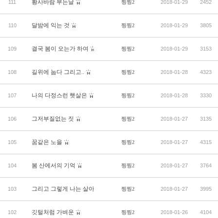
황사바람 부는날
111
찡찡2
2018-01-29
2452
달밤에 익는 것
110
찡찡2
2018-01-29
3805
결국 봄이 오는가 하여
109
찡찡2
2018-01-29
3153
길위에 눕다 그리고..
108
찡찡2
2018-01-28
4323
나의 다정스런 햇살은
107
찡찡2
2018-01-28
3330
그저부질없는 짓
106
찡찡2
2018-01-27
3135
꿈같은 노을
105
찡찡2
2018-01-27
4315
봄 산에서의 기억
104
찡찡2
2018-01-27
3764
그리고 그렇게 나는 살아있다
103
찡찡2
2018-01-27
3995
깃털처럼 가벼운
102
찡찡2
2018-01-26
4104