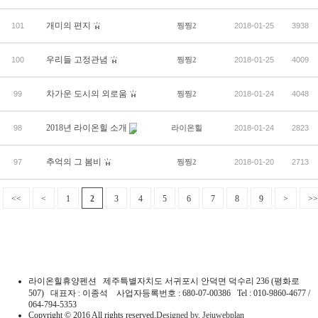
개미의 편지
101
찡찡2
2018-01-25
3938
우리들 고정관념
100
찡찡2
2018-01-25
4009
차가운 도시의 외로움
99
찡찡2
2018-01-24
4048
2018년 라이온힐 소개
98
라이온힐
2018-01-24
2823
추억의 그 봄비
97
찡찡2
2018-01-20
2713
<<
<
1
2
3
4
5
6
7
8
9
>
>>
라이온힐휴양펜션 제주특별자치도 서귀포시 안덕면 덕수리 236 (평화로
507) 대표자 : 이종석 사업자등록번호 : 680-07-00386 Tel : 010-9860-4677 /
064-794-5353
Copyright © 2016 All rights reserved.
Designed by. Jejuwebplan