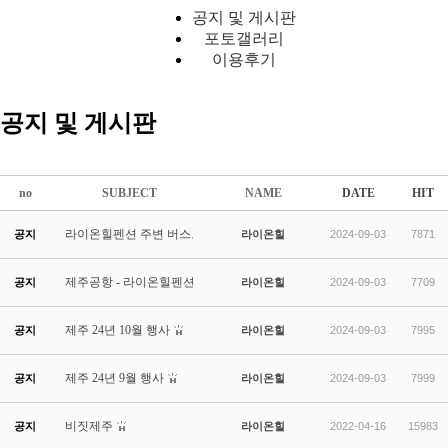
공지 및 게시판
포토갤러리
이용후기
공지 및 게시판
no
SUBJECT
NAME
DATE
HIT
라이온힐펜션 주변 버스노선(24.8.15일 이후)
공지
라이온힐
2024-09-03
7871
제주공항 - 라이온힐펜션 까지
공지
라이온힐
2024-09-03
7709
제주 24년 10월 행사
공지
라이온힐
2024-09-03
7995
제주 24년 9월 행사
공지
라이온힐
2024-09-03
7999
비짓제주
공지
라이온힐
2022-04-16
15983