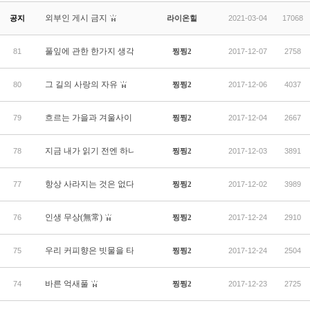
외부인 게시 금지
공지
라이온힐
2021-03-04
17068
풀잎에 관한 한가지 생각
81
찡찡2
2017-12-07
2758
그 길의 사랑의 자유
80
찡찡2
2017-12-06
4037
흐르는 가을과 겨울사이
79
찡찡2
2017-12-04
2667
지금 내가 읽기 전엔 하나의 기호였다
78
찡찡2
2017-12-03
3891
항상 사라지는 것은 없다
77
찡찡2
2017-12-02
3989
인생 무상(無常)
76
찡찡2
2017-12-24
2910
우리 커피향은 빗물을 타고
75
찡찡2
2017-12-24
2504
바른 억새풀
74
찡찡2
2017-12-23
2725