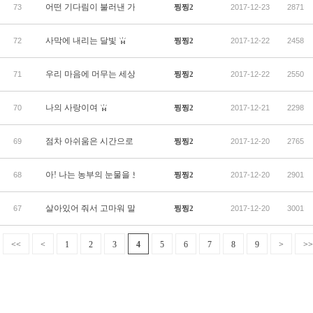
어떤 기다림이 불러낸 가을
73
찡찡2
2017-12-23
2871
사막에 내리는 달빛
72
찡찡2
2017-12-22
2458
우리 마음에 머무는 세상
71
찡찡2
2017-12-22
2550
나의 사랑이여
70
찡찡2
2017-12-21
2298
점차 아쉬움은 시간으로 흘러
69
찡찡2
2017-12-20
2765
아! 나는 농부의 눈물을 보았다
68
찡찡2
2017-12-20
2901
살아있어 줘서 고마워 말도 못하구
67
찡찡2
2017-12-20
3001
<<
<
1
2
3
4
5
6
7
8
9
>
>>